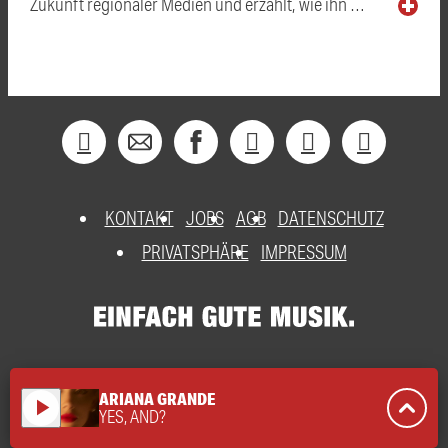
Zukunft regionaler Medien und erzählt, wie ihn …
KONTAKT
JOBS
AGB
DATENSCHUTZ
PRIVATSPHÄRE
IMPRESSUM
ARIANA GRANDE
play_arrow
YES, AND?