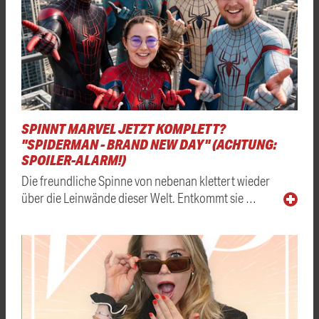
SPINNT MARVEL JETZT KOMPLETT?
"SPIDERMAN - BRAND NEW DAY" (ACHTUNG:
SPOILER-ALARM!)
Die freundliche Spinne von nebenan klettert wieder
über die Leinwände dieser Welt. Entkommt sie …