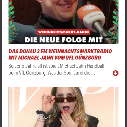
DAS DONAU 3 FM WEIHNACHTSMARKTRADIO
MIT MICHAEL JAHN VOM VFL GÜNZBURG
Seit er 5 Jahre alt ist spielt Michael Jahn Handball
beim VfL Günzburg. Was der Sport und die …