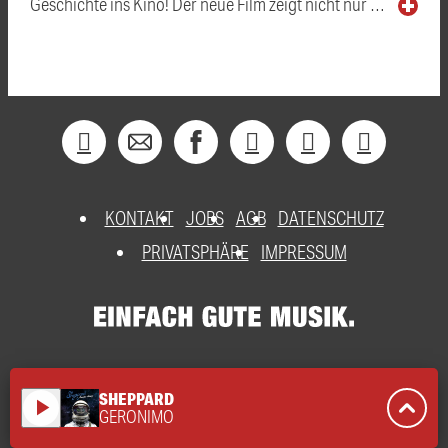
Geschichte ins Kino! Der neue Film zeigt nicht nur …
KONTAKT
JOBS
AGB
DATENSCHUTZ
PRIVATSPHÄRE
IMPRESSUM
SHEPPARD
play_arrow
GERONIMO