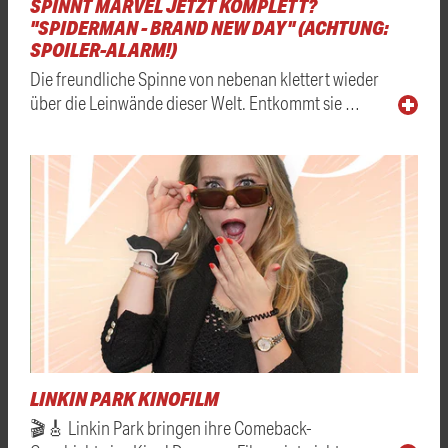
SPINNT MARVEL JETZT KOMPLETT?
"SPIDERMAN - BRAND NEW DAY" (ACHTUNG:
SPOILER-ALARM!)
Die freundliche Spinne von nebenan klettert wieder
über die Leinwände dieser Welt. Entkommt sie …
LINKIN PARK KINOFILM
🎬🎸 Linkin Park bringen ihre Comeback-