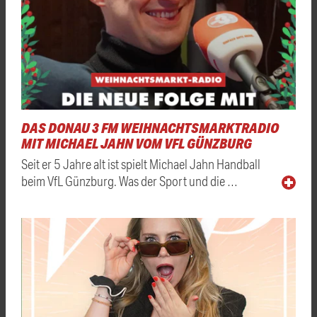
DAS DONAU 3 FM WEIHNACHTSMARKTRADIO
MIT MICHAEL JAHN VOM VFL GÜNZBURG
Seit er 5 Jahre alt ist spielt Michael Jahn Handball
beim VfL Günzburg. Was der Sport und die …