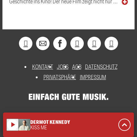
Geschichte ins Kino! Der neue Film zeigt nicht nur …
KONTAKT
JOBS
AGB
DATENSCHUTZ
PRIVATSPHÄRE
IMPRESSUM
DERMOT KENNEDY
play_arrow
KISS ME