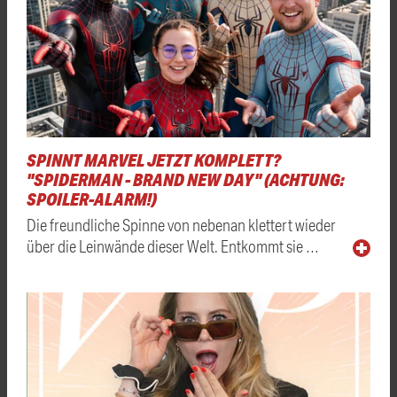
SPINNT MARVEL JETZT KOMPLETT?
"SPIDERMAN - BRAND NEW DAY" (ACHTUNG:
SPOILER-ALARM!)
Die freundliche Spinne von nebenan klettert wieder
über die Leinwände dieser Welt. Entkommt sie …