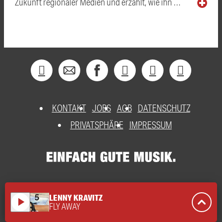
Zukunft regionaler Medien und erzählt, wie ihn …
KONTAKT
JOBS
AGB
DATENSCHUTZ
PRIVATSPHÄRE
IMPRESSUM
LENNY KRAVITZ
play_arrow
FLY AWAY