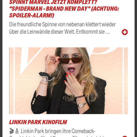
SPINNT MARVEL JETZT KOMPLETT?
"SPIDERMAN - BRAND NEW DAY" (ACHTUNG:
SPOILER-ALARM!)
Die freundliche Spinne von nebenan klettert wieder
über die Leinwände dieser Welt. Entkommt sie …
LINKIN PARK KINOFILM
🎬🎸 Linkin Park bringen ihre Comeback-