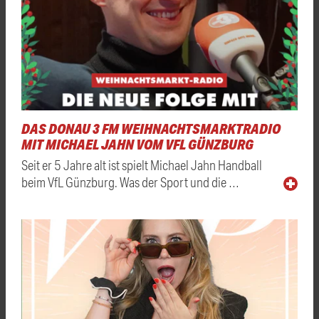
DAS DONAU 3 FM WEIHNACHTSMARKTRADIO
MIT MICHAEL JAHN VOM VFL GÜNZBURG
Seit er 5 Jahre alt ist spielt Michael Jahn Handball
beim VfL Günzburg. Was der Sport und die …