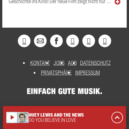
Geschichte ins Kino! Der neue Film zeigt nicht nur …
KONTAKT
JOBS
AGB
DATENSCHUTZ
PRIVATSPHÄRE
IMPRESSUM
HUEY LEWIS AND THE NEWS
play_arrow
DO YOU BELIEVE IN LOVE