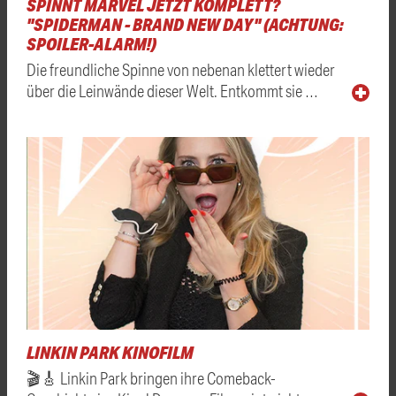
SPINNT MARVEL JETZT KOMPLETT?
"SPIDERMAN - BRAND NEW DAY" (ACHTUNG:
SPOILER-ALARM!)
Die freundliche Spinne von nebenan klettert wieder
über die Leinwände dieser Welt. Entkommt sie …
LINKIN PARK KINOFILM
🎬🎸 Linkin Park bringen ihre Comeback-