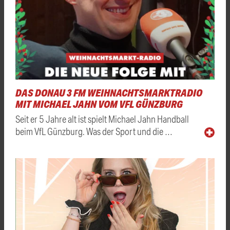
DAS DONAU 3 FM WEIHNACHTSMARKTRADIO
MIT MICHAEL JAHN VOM VFL GÜNZBURG
Seit er 5 Jahre alt ist spielt Michael Jahn Handball
beim VfL Günzburg. Was der Sport und die …