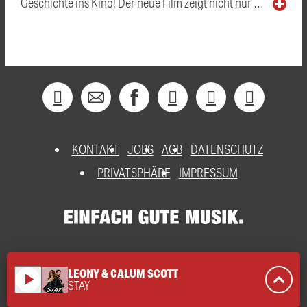
Geschichte ins Kino! Der neue Film zeigt nicht nur …
KONTAKT
JOBS
AGB
DATENSCHUTZ
PRIVATSPHÄRE
IMPRESSUM
LEONY & CALUM SCOTT
play_arrow
STAY