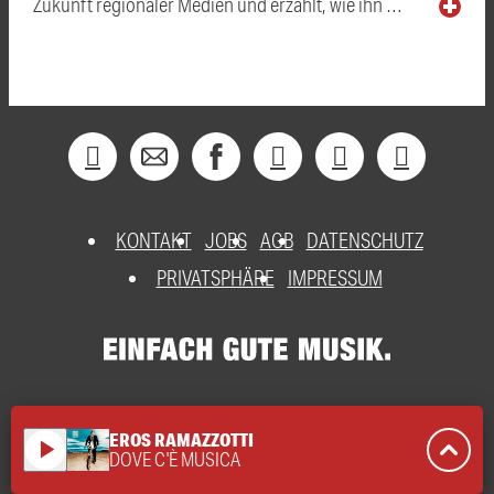
Zukunft regionaler Medien und erzählt, wie ihn …
KONTAKT
JOBS
AGB
DATENSCHUTZ
PRIVATSPHÄRE
IMPRESSUM
EROS RAMAZZOTTI
play_arrow
DOVE C'È MUSICA