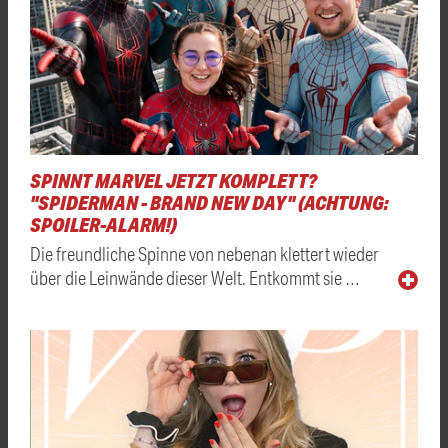
SPINNT MARVEL JETZT KOMPLETT?
"SPIDERMAN - BRAND NEW DAY" (ACHTUNG:
SPOILER-ALARM!)
Die freundliche Spinne von nebenan klettert wieder
über die Leinwände dieser Welt. Entkommt sie …