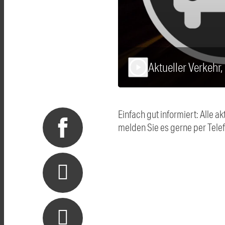
Aktueller Verkehr,
play_arrow
Einfach gut informiert: Alle
melden Sie es gerne per Tel