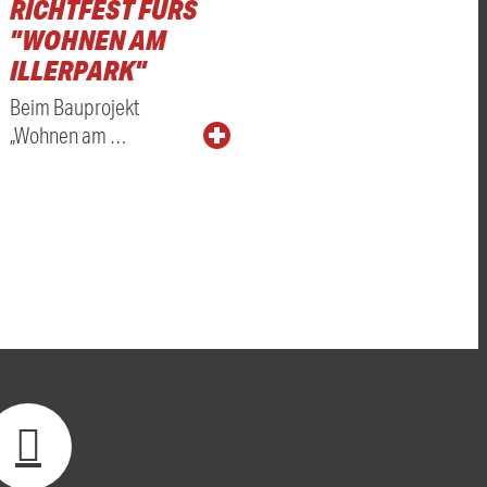
RICHTFEST FÜRS
"WOHNEN AM
ILLERPARK"
Beim Bauprojekt
„Wohnen am …