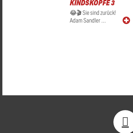
KINDSKÖPFE 3
😂🎬 Sie sind zurück!
Adam Sandler …