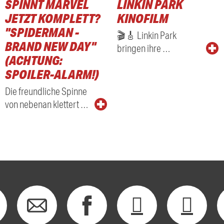
SPINNT MARVEL
LINKIN PARK
JETZT KOMPLETT?
KINOFILM
"SPIDERMAN -
🎬🎸 Linkin Park
BRAND NEW DAY"
bringen ihre …
(ACHTUNG:
SPOILER-ALARM!)
Die freundliche Spinne
von nebenan klettert …