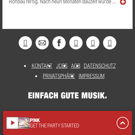
Rohbau fertig. Nach neun Monaten Bauzeit wurde …
KONTAKT
JOBS
AGB
DATENSCHUTZ
PRIVATSPHÄRE
IMPRESSUM
P!NK
play_arrow
GET THE PARTY STARTED