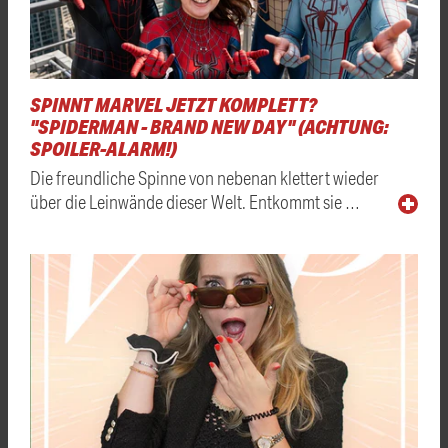
SPINNT MARVEL JETZT KOMPLETT?
"SPIDERMAN - BRAND NEW DAY" (ACHTUNG:
SPOILER-ALARM!)
Die freundliche Spinne von nebenan klettert wieder
über die Leinwände dieser Welt. Entkommt sie …