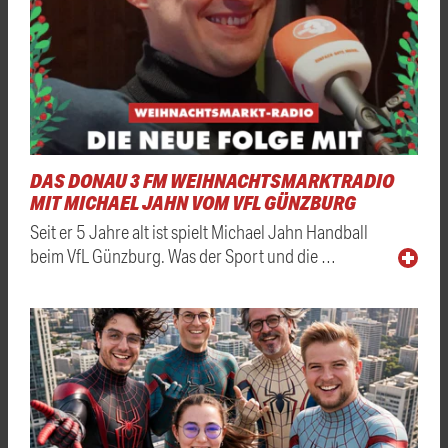
DAS DONAU 3 FM WEIHNACHTSMARKTRADIO
MIT MICHAEL JAHN VOM VFL GÜNZBURG
Seit er 5 Jahre alt ist spielt Michael Jahn Handball
beim VfL Günzburg. Was der Sport und die …