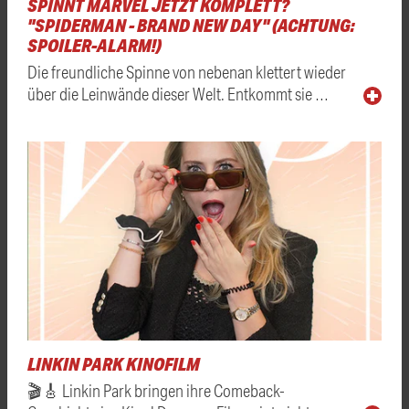
SPINNT MARVEL JETZT KOMPLETT?
"SPIDERMAN - BRAND NEW DAY" (ACHTUNG:
SPOILER-ALARM!)
Die freundliche Spinne von nebenan klettert wieder
über die Leinwände dieser Welt. Entkommt sie …
LINKIN PARK KINOFILM
🎬🎸 Linkin Park bringen ihre Comeback-