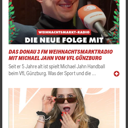
DAS DONAU 3 FM WEIHNACHTSMARKTRADIO
MIT MICHAEL JAHN VOM VFL GÜNZBURG
Seit er 5 Jahre alt ist spielt Michael Jahn Handball
beim VfL Günzburg. Was der Sport und die …