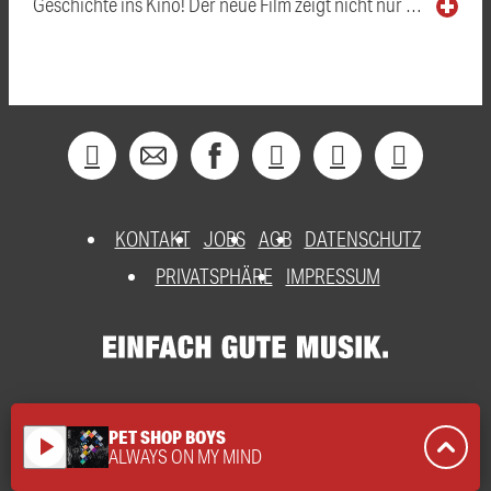
Geschichte ins Kino! Der neue Film zeigt nicht nur …
KONTAKT
JOBS
AGB
DATENSCHUTZ
PRIVATSPHÄRE
IMPRESSUM
PET SHOP BOYS
play_arrow
ALWAYS ON MY MIND