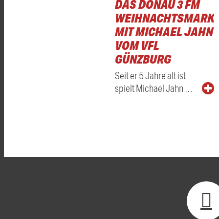
DAS DONAU 3 FM
WEIHNACHTSMARKT
MIT MICHAEL JAHN
VOM VFL
GÜNZBURG
Seit er 5 Jahre alt ist
spielt Michael Jahn …