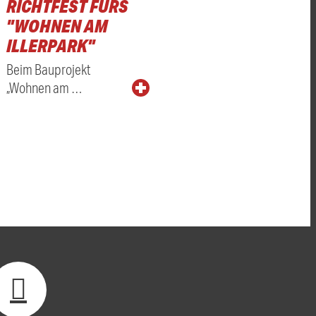
RICHTFEST FÜRS
"WOHNEN AM
ILLERPARK"
Beim Bauprojekt
„Wohnen am …