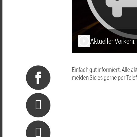
Aktueller Verkehr
play_arrow
Einfach gut informiert: Alle
melden Sie es gerne per Tel