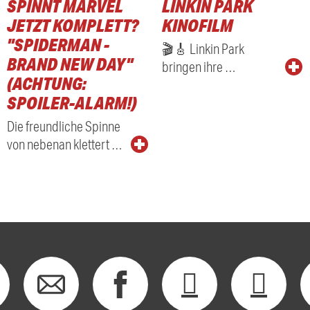
SPINNT MARVEL
LINKIN PARK
RADIO
JETZT KOMPLETT?
KINOFILM
"SPIDERMAN -
🎬🎸 Linkin Park
BRAND NEW DAY"
bringen ihre …
(ACHTUNG:
SPOILER-ALARM!)
Die freundliche Spinne
von nebenan klettert …