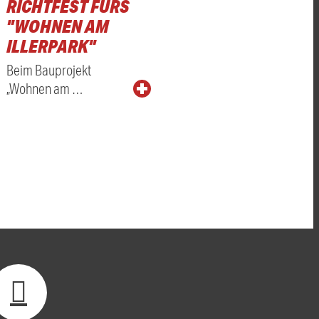
RICHTFEST FÜRS
"WOHNEN AM
ILLERPARK"
Beim Bauprojekt
„Wohnen am …