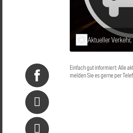
Aktueller Verkehr,
play_arrow
Einfach gut informiert: Alle
melden Sie es gerne per Tel