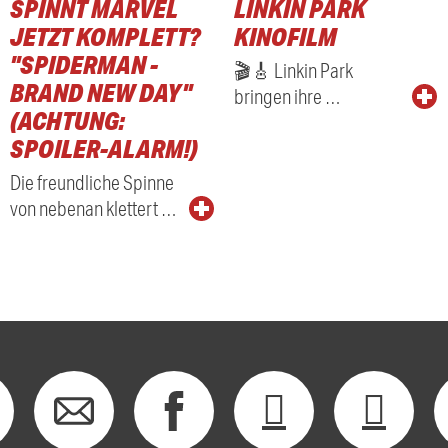
SPINNT MARVEL
LINKIN PARK
JETZT KOMPLETT?
KINOFILM
"SPIDERMAN -
🎬🎸 Linkin Park
BRAND NEW DAY"
bringen ihre …
(ACHTUNG:
SPOILER-ALARM!)
Die freundliche Spinne
von nebenan klettert …