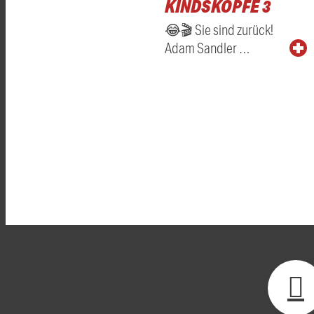
KINDSKÖPFE 3
😂🎬 Sie sind zurück!
Adam Sandler …