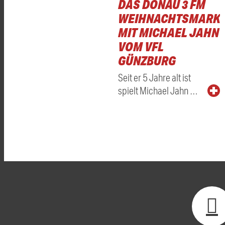
DAS DONAU 3 FM
WEIHNACHTSMARKT
MIT MICHAEL JAHN
VOM VFL
GÜNZBURG
Seit er 5 Jahre alt ist
spielt Michael Jahn …