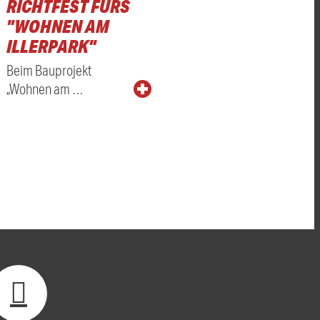
RICHTFEST FÜRS
"WOHNEN AM
ILLERPARK"
Beim Bauprojekt
„Wohnen am …