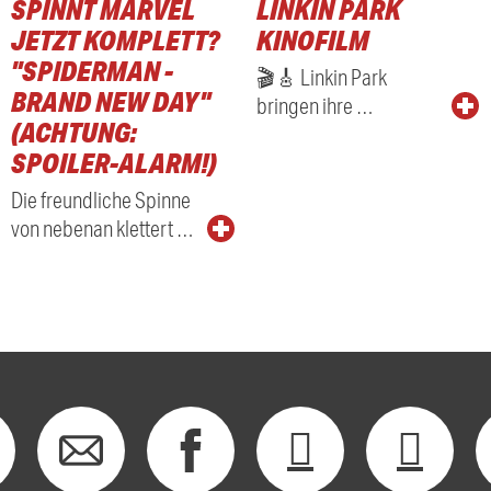
SPINNT MARVEL
LINKIN PARK
RADIO
JETZT KOMPLETT?
KINOFILM
"SPIDERMAN -
🎬🎸 Linkin Park
BRAND NEW DAY"
bringen ihre …
(ACHTUNG:
SPOILER-ALARM!)
Die freundliche Spinne
von nebenan klettert …