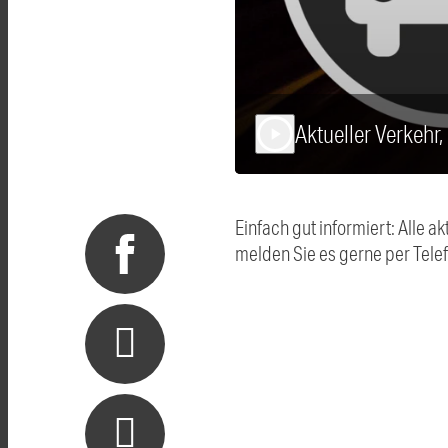
Aktueller Verkehr,
play_arrow
Einfach gut informiert: Alle
melden Sie es gerne per Tel