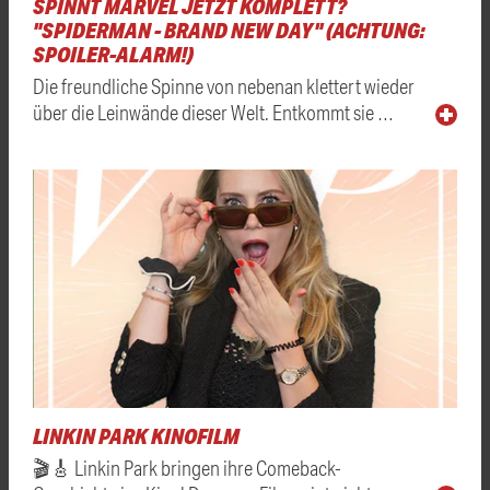
SPINNT MARVEL JETZT KOMPLETT?
"SPIDERMAN - BRAND NEW DAY" (ACHTUNG:
SPOILER-ALARM!)
Die freundliche Spinne von nebenan klettert wieder
über die Leinwände dieser Welt. Entkommt sie …
LINKIN PARK KINOFILM
🎬🎸 Linkin Park bringen ihre Comeback-