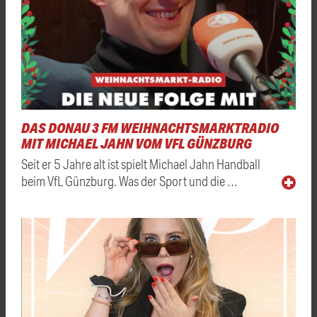
DAS DONAU 3 FM WEIHNACHTSMARKTRADIO
MIT MICHAEL JAHN VOM VFL GÜNZBURG
Seit er 5 Jahre alt ist spielt Michael Jahn Handball
beim VfL Günzburg. Was der Sport und die …