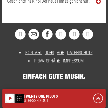
Geschichte ins Kino! Der neue Film zeigt nicht nur …
KONTAKT
JOBS
AGB
DATENSCHUTZ
PRIVATSPHÄRE
IMPRESSUM
TWENTY ONE PILOTS
play_arrow
STRESSED OUT