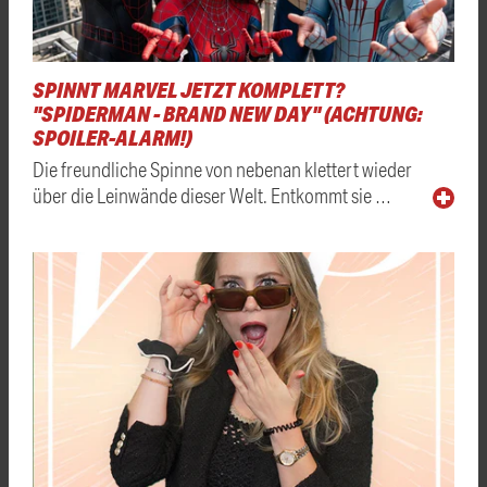
SPINNT MARVEL JETZT KOMPLETT?
"SPIDERMAN - BRAND NEW DAY" (ACHTUNG:
SPOILER-ALARM!)
Die freundliche Spinne von nebenan klettert wieder
über die Leinwände dieser Welt. Entkommt sie …