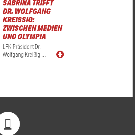
SABRINA TRIFFT
DR. WOLFGANG
KREISSIG: Z
WISCHEN MEDIEN U
ND OLYMPIA
LFK-Präsident Dr.
Wolfgang Kreißig …