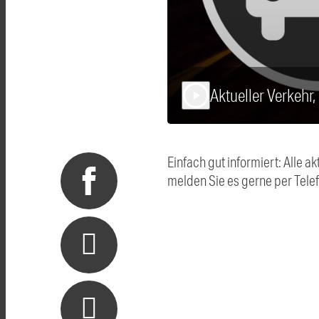
Aktueller Verkehr,
play_arrow
Einfach gut informiert: Alle
melden Sie es gerne per Tel