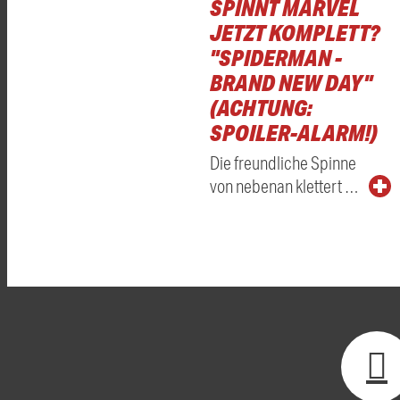
SPINNT MARVEL
JETZT KOMPLETT?
"SPIDERMAN -
BRAND NEW DAY"
(ACHTUNG:
SPOILER-ALARM!)
Die freundliche Spinne
von nebenan klettert …