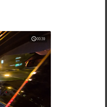
schedule
00:39