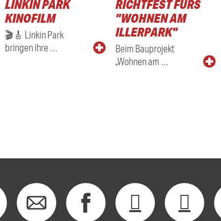
LINKIN PARK
RICHTFEST FÜRS
KINOFILM
"WOHNEN AM
ILLERPARK"
🎬🎸 Linkin Park
bringen ihre …
Beim Bauprojekt
„Wohnen am …