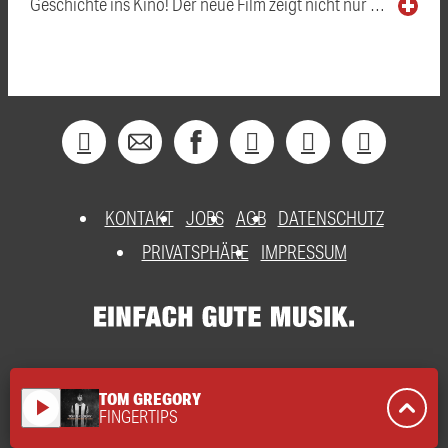
Geschichte ins Kino! Der neue Film zeigt nicht nur …
KONTAKT
JOBS
AGB
DATENSCHUTZ
PRIVATSPHÄRE
IMPRESSUM
TOM GREGORY
play_arrow
FINGERTIPS