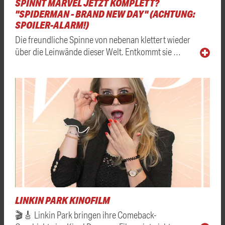
SPINNT MARVEL JETZT KOMPLETT?
"SPIDERMAN - BRAND NEW DAY" (ACHTUNG:
SPOILER-ALARM!)
Die freundliche Spinne von nebenan klettert wieder
über die Leinwände dieser Welt. Entkommt sie …
LINKIN PARK KINOFILM
🎬🎸 Linkin Park bringen ihre Comeback-