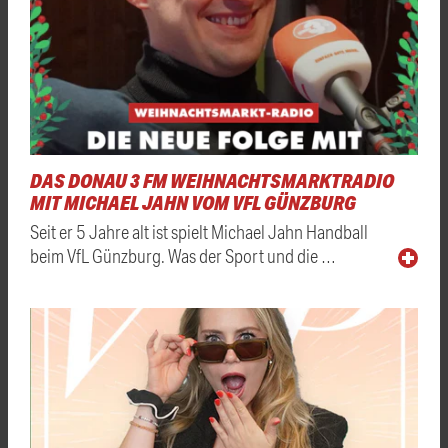
DAS DONAU 3 FM WEIHNACHTSMARKTRADIO
MIT MICHAEL JAHN VOM VFL GÜNZBURG
Seit er 5 Jahre alt ist spielt Michael Jahn Handball
beim VfL Günzburg. Was der Sport und die …