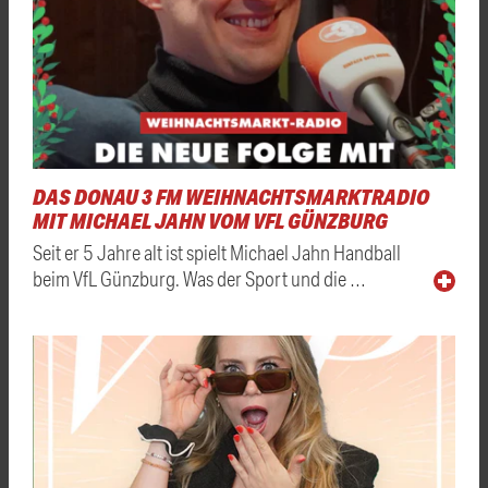
DAS DONAU 3 FM WEIHNACHTSMARKTRADIO
MIT MICHAEL JAHN VOM VFL GÜNZBURG
Seit er 5 Jahre alt ist spielt Michael Jahn Handball
beim VfL Günzburg. Was der Sport und die …