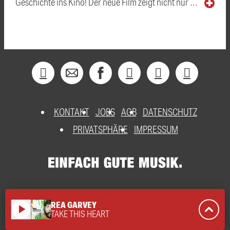
Geschichte ins Kino! Der neue Film zeigt nicht nur …
KONTAKT
JOBS
AGB
DATENSCHUTZ
PRIVATSPHÄRE
IMPRESSUM
REA GARVEY
play_arrow
TAKE THIS HEART