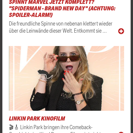
SPINNT MARVEL JETZT KOMPLETT?
"SPIDERMAN - BRAND NEW DAY" (ACHTUNG:
SPOILER-ALARM!)
Die freundliche Spinne von nebenan klettert wieder
über die Leinwände dieser Welt. Entkommt sie …
LINKIN PARK KINOFILM
🎬🎸 Linkin Park bringen ihre Comeback-