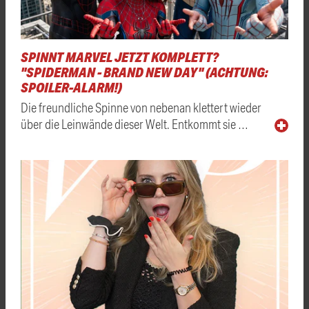
SPINNT MARVEL JETZT KOMPLETT?
"SPIDERMAN - BRAND NEW DAY" (ACHTUNG:
SPOILER-ALARM!)
Die freundliche Spinne von nebenan klettert wieder
über die Leinwände dieser Welt. Entkommt sie …