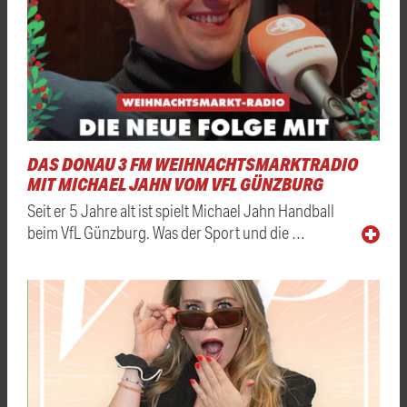
DAS DONAU 3 FM WEIHNACHTSMARKTRADIO
MIT MICHAEL JAHN VOM VFL GÜNZBURG
Seit er 5 Jahre alt ist spielt Michael Jahn Handball
beim VfL Günzburg. Was der Sport und die …