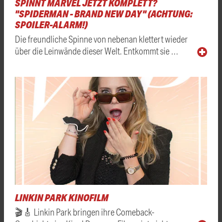
SPINNT MARVEL JETZT KOMPLETT?
"SPIDERMAN - BRAND NEW DAY" (ACHTUNG:
SPOILER-ALARM!)
Die freundliche Spinne von nebenan klettert wieder
über die Leinwände dieser Welt. Entkommt sie …
LINKIN PARK KINOFILM
🎬🎸 Linkin Park bringen ihre Comeback-