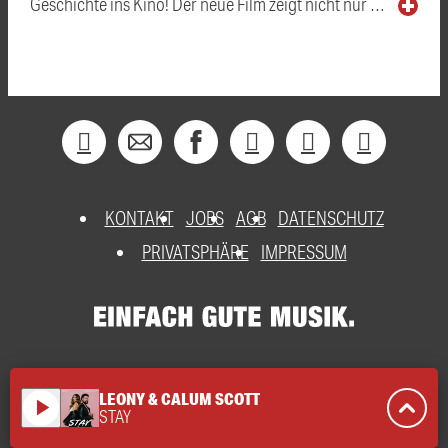
Geschichte ins Kino! Der neue Film zeigt nicht nur …
KONTAKT
JOBS
AGB
DATENSCHUTZ
PRIVATSPHÄRE
IMPRESSUM
LEONY & CALUM SCOTT
play_arrow
STAY