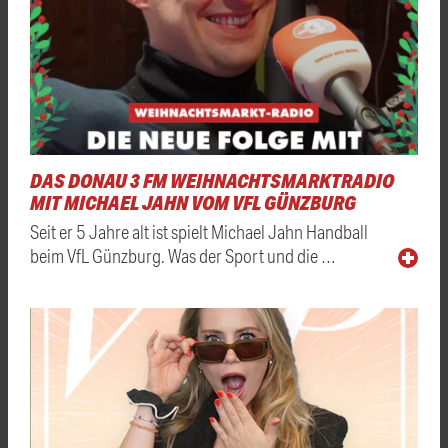
DAS DONAU 3 FM WEIHNACHTSMARKTRADIO
MIT MICHAEL JAHN VOM VFL GÜNZBURG
Seit er 5 Jahre alt ist spielt Michael Jahn Handball
beim VfL Günzburg. Was der Sport und die …