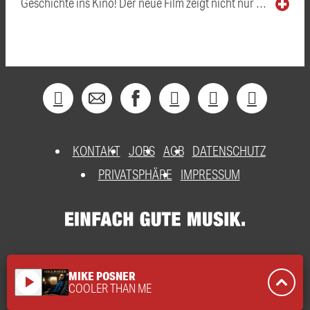
Geschichte ins Kino! Der neue Film zeigt nicht nur …
KONTAKT
JOBS
AGB
DATENSCHUTZ
PRIVATSPHÄRE
IMPRESSUM
MIKE POSNER
play_arrow
COOLER THAN ME