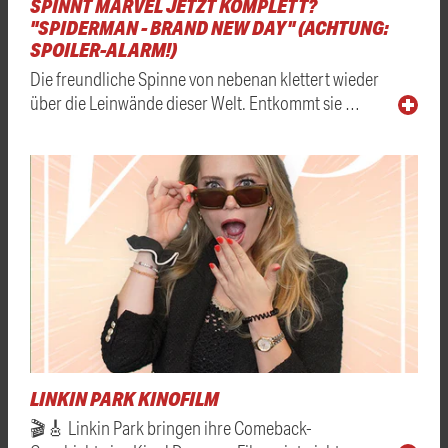
SPINNT MARVEL JETZT KOMPLETT?
"SPIDERMAN - BRAND NEW DAY" (ACHTUNG:
SPOILER-ALARM!)
Die freundliche Spinne von nebenan klettert wieder
über die Leinwände dieser Welt. Entkommt sie …
LINKIN PARK KINOFILM
🎬🎸 Linkin Park bringen ihre Comeback-