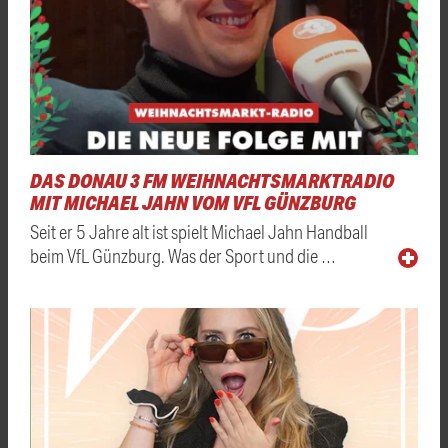
DAS DONAU 3 FM WEIHNACHTSMARKTRADIO
MIT MICHAEL JAHN VOM VFL GÜNZBURG
Seit er 5 Jahre alt ist spielt Michael Jahn Handball
beim VfL Günzburg. Was der Sport und die …