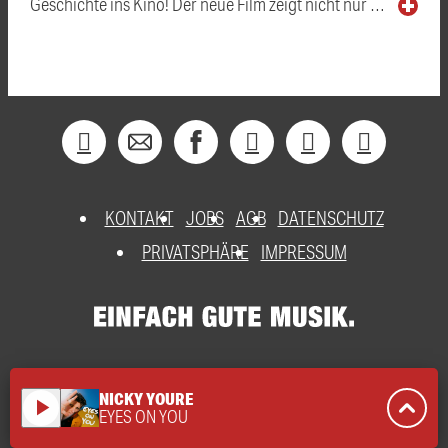
Geschichte ins Kino! Der neue Film zeigt nicht nur …
KONTAKT
JOBS
AGB
DATENSCHUTZ
PRIVATSPHÄRE
IMPRESSUM
NICKY YOURE
play_arrow
EYES ON YOU