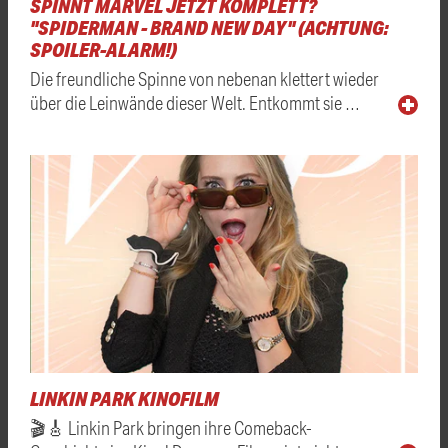
SPINNT MARVEL JETZT KOMPLETT?
"SPIDERMAN - BRAND NEW DAY" (ACHTUNG:
SPOILER-ALARM!)
Die freundliche Spinne von nebenan klettert wieder
über die Leinwände dieser Welt. Entkommt sie …
LINKIN PARK KINOFILM
🎬🎸 Linkin Park bringen ihre Comeback-