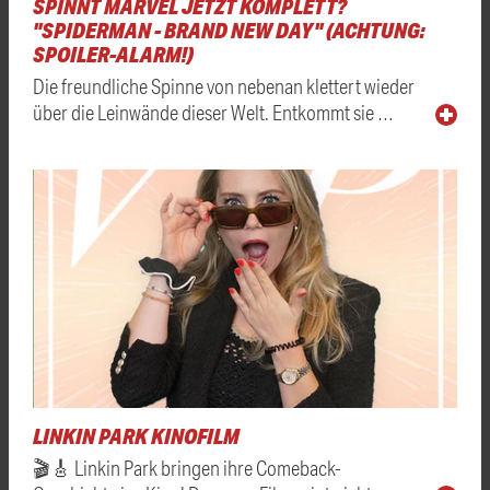
SPINNT MARVEL JETZT KOMPLETT?
"SPIDERMAN - BRAND NEW DAY" (ACHTUNG:
SPOILER-ALARM!)
Die freundliche Spinne von nebenan klettert wieder
über die Leinwände dieser Welt. Entkommt sie …
LINKIN PARK KINOFILM
🎬🎸 Linkin Park bringen ihre Comeback-