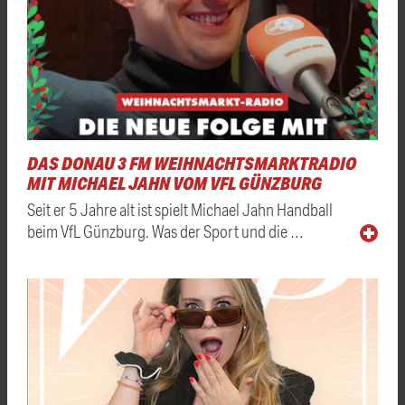
DAS DONAU 3 FM WEIHNACHTSMARKTRADIO
MIT MICHAEL JAHN VOM VFL GÜNZBURG
Seit er 5 Jahre alt ist spielt Michael Jahn Handball
beim VfL Günzburg. Was der Sport und die …