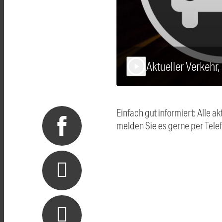
Aktueller Verkehr,
play_arrow
Einfach gut informiert: Alle
melden Sie es gerne per Tel