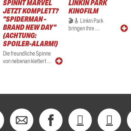
SPINNT MARVEL
LINKIN PARK
RADIO
JETZT KOMPLETT?
KINOFILM
"SPIDERMAN -
🎬🎸 Linkin Park
BRAND NEW DAY"
bringen ihre …
(ACHTUNG:
SPOILER-ALARM!)
Die freundliche Spinne
von nebenan klettert …