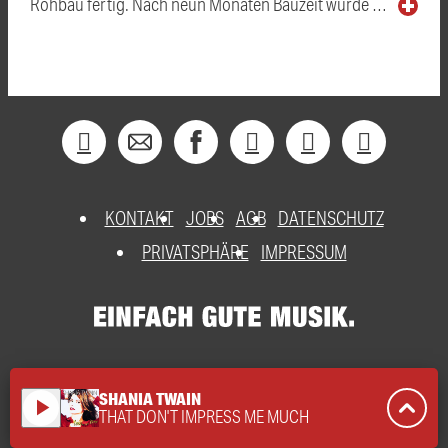
Rohbau fertig. Nach neun Monaten Bauzeit wurde …
KONTAKT
JOBS
AGB
DATENSCHUTZ
PRIVATSPHÄRE
IMPRESSUM
SHANIA TWAIN
play_arrow
THAT DON'T IMPRESS ME MUCH