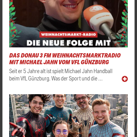
DAS DONAU 3 FM WEIHNACHTSMARKTRADIO
MIT MICHAEL JAHN VOM VFL GÜNZBURG
Seit er 5 Jahre alt ist spielt Michael Jahn Handball
beim VfL Günzburg. Was der Sport und die …