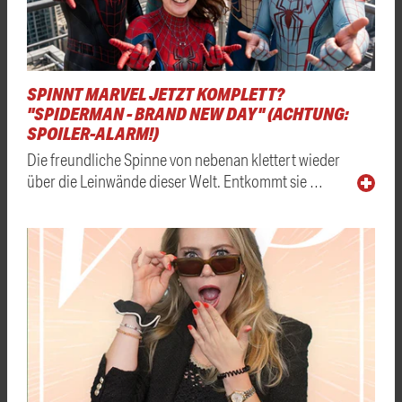
SPINNT MARVEL JETZT KOMPLETT?
"SPIDERMAN - BRAND NEW DAY" (ACHTUNG:
SPOILER-ALARM!)
Die freundliche Spinne von nebenan klettert wieder
über die Leinwände dieser Welt. Entkommt sie …