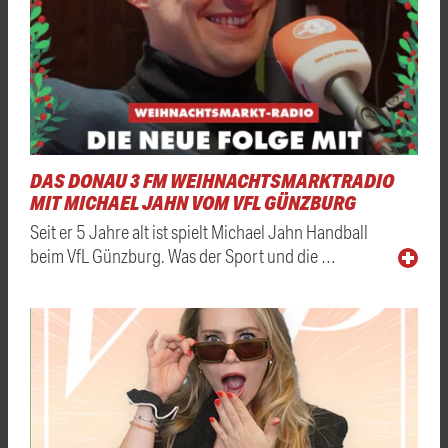
DAS DONAU 3 FM WEIHNACHTSMARKTRADIO
MIT MICHAEL JAHN VOM VFL GÜNZBURG
Seit er 5 Jahre alt ist spielt Michael Jahn Handball
beim VfL Günzburg. Was der Sport und die …