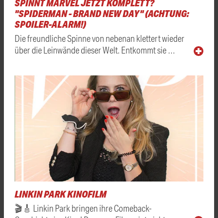
SPINNT MARVEL JETZT KOMPLETT?
"SPIDERMAN - BRAND NEW DAY" (ACHTUNG:
SPOILER-ALARM!)
Die freundliche Spinne von nebenan klettert wieder
über die Leinwände dieser Welt. Entkommt sie …
LINKIN PARK KINOFILM
🎬🎸 Linkin Park bringen ihre Comeback-