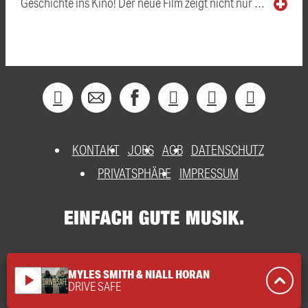
Geschichte ins Kino! Der neue Film zeigt nicht nur …
KONTAKT
JOBS
AGB
DATENSCHUTZ
PRIVATSPHÄRE
IMPRESSUM
MYLES SMITH & NIALL HORAN
play_arrow
DRIVE SAFE