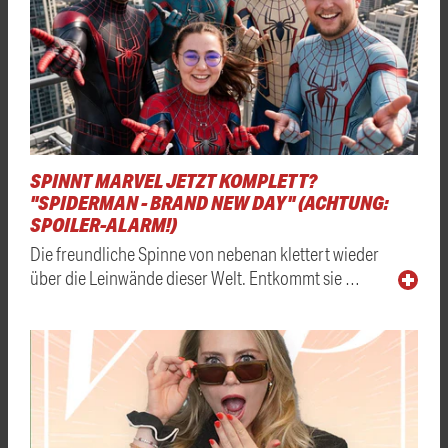
SPINNT MARVEL JETZT KOMPLETT?
"SPIDERMAN - BRAND NEW DAY" (ACHTUNG:
SPOILER-ALARM!)
Die freundliche Spinne von nebenan klettert wieder
über die Leinwände dieser Welt. Entkommt sie …