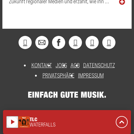
Zukunft regionaler Medien und erzählt, wie ihn …
KONTAKT
JOBS
AGB
DATENSCHUTZ
PRIVATSPHÄRE
IMPRESSUM
TLC
play_arrow
WATERFALLS