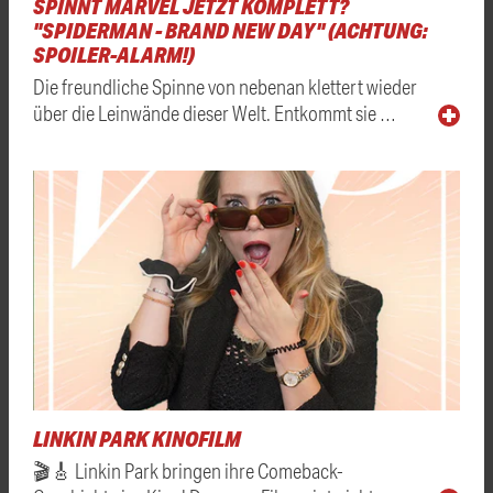
SPINNT MARVEL JETZT KOMPLETT?
"SPIDERMAN - BRAND NEW DAY" (ACHTUNG:
SPOILER-ALARM!)
Die freundliche Spinne von nebenan klettert wieder
über die Leinwände dieser Welt. Entkommt sie …
LINKIN PARK KINOFILM
🎬🎸 Linkin Park bringen ihre Comeback-