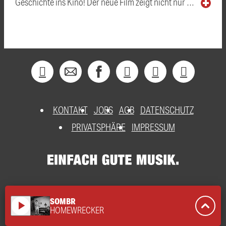
Geschichte ins Kino! Der neue Film zeigt nicht nur …
KONTAKT
JOBS
AGB
DATENSCHUTZ
PRIVATSPHÄRE
IMPRESSUM
SOMBR
play_arrow
HOMEWRECKER