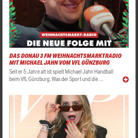
DAS DONAU 3 FM WEIHNACHTSMARKTRADIO
MIT MICHAEL JAHN VOM VFL GÜNZBURG
Seit er 5 Jahre alt ist spielt Michael Jahn Handball
beim VfL Günzburg. Was der Sport und die …