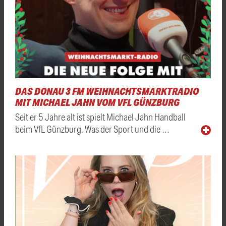
DAS DONAU 3 FM WEIHNACHTSMARKTRADIO
MIT MICHAEL JAHN VOM VFL GÜNZBURG
Seit er 5 Jahre alt ist spielt Michael Jahn Handball
beim VfL Günzburg. Was der Sport und die …