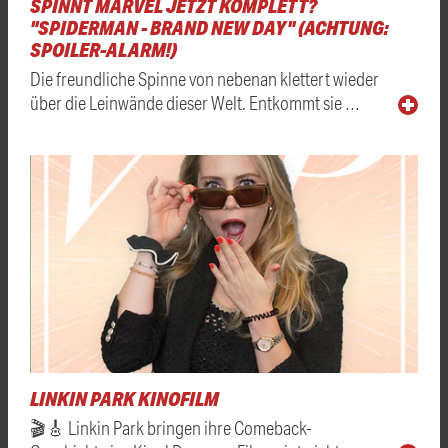
SPINNT MARVEL JETZT KOMPLETT?
"SPIDERMAN - BRAND NEW DAY" (ACHTUNG:
SPOILER-ALARM!)
Die freundliche Spinne von nebenan klettert wieder
über die Leinwände dieser Welt. Entkommt sie …
LINKIN PARK KINOFILM
🎬🎸 Linkin Park bringen ihre Comeback-