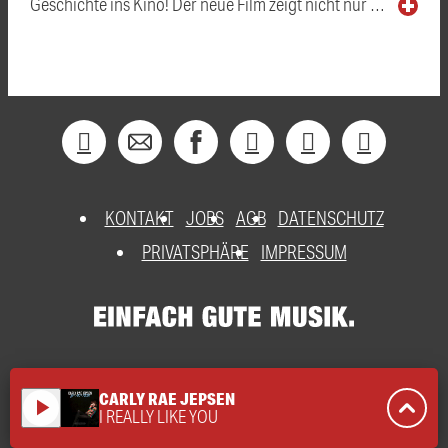
Geschichte ins Kino! Der neue Film zeigt nicht nur …
KONTAKT
JOBS
AGB
DATENSCHUTZ
PRIVATSPHÄRE
IMPRESSUM
CARLY RAE JEPSEN
play_arrow
I REALLY LIKE YOU