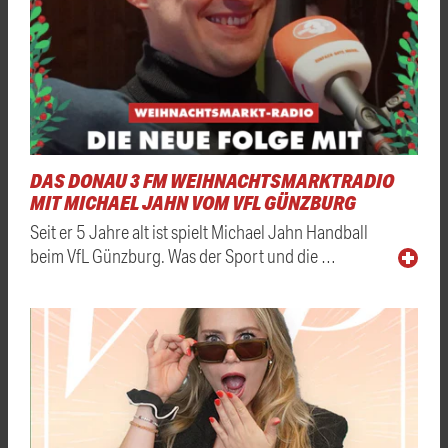
DAS DONAU 3 FM WEIHNACHTSMARKTRADIO
MIT MICHAEL JAHN VOM VFL GÜNZBURG
Seit er 5 Jahre alt ist spielt Michael Jahn Handball
beim VfL Günzburg. Was der Sport und die …