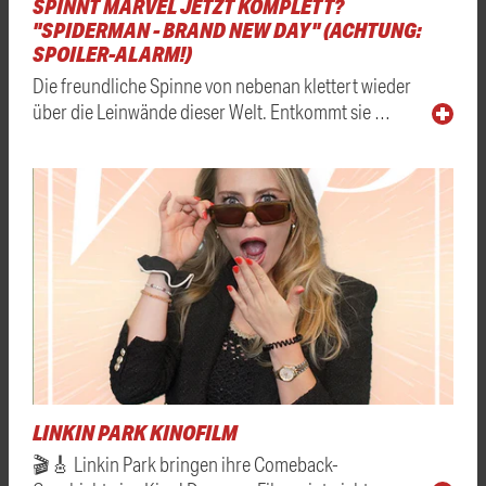
SPINNT MARVEL JETZT KOMPLETT?
"SPIDERMAN - BRAND NEW DAY" (ACHTUNG:
SPOILER-ALARM!)
Die freundliche Spinne von nebenan klettert wieder
über die Leinwände dieser Welt. Entkommt sie …
LINKIN PARK KINOFILM
🎬🎸 Linkin Park bringen ihre Comeback-