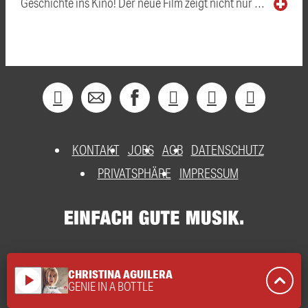
Geschichte ins Kino! Der neue Film zeigt nicht nur …
KONTAKT
JOBS
AGB
DATENSCHUTZ
PRIVATSPHÄRE
IMPRESSUM
CHRISTINA AGUILERA
play_arrow
GENIE IN A BOTTLE