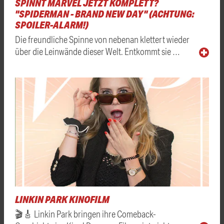
SPINNT MARVEL JETZT KOMPLETT?
"SPIDERMAN - BRAND NEW DAY" (ACHTUNG:
SPOILER-ALARM!)
Die freundliche Spinne von nebenan klettert wieder
über die Leinwände dieser Welt. Entkommt sie …
LINKIN PARK KINOFILM
🎬🎸 Linkin Park bringen ihre Comeback-