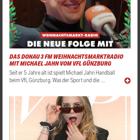
DAS DONAU 3 FM WEIHNACHTSMARKTRADIO
MIT MICHAEL JAHN VOM VFL GÜNZBURG
Seit er 5 Jahre alt ist spielt Michael Jahn Handball
beim VfL Günzburg. Was der Sport und die …