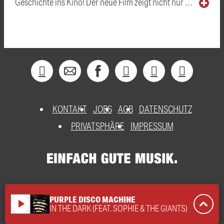
Geschichte ins Kino! Der neue Film zeigt nicht nur …
KONTAKT
JOBS
AGB
DATENSCHUTZ
PRIVATSPHÄRE
IMPRESSUM
PURPLE DISCO MACHINE
play_arrow
IN THE DARK (FEAT. SOPHIE & THE GIANTS)