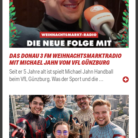
DAS DONAU 3 FM WEIHNACHTSMARKTRADIO
MIT MICHAEL JAHN VOM VFL GÜNZBURG
Seit er 5 Jahre alt ist spielt Michael Jahn Handball
beim VfL Günzburg. Was der Sport und die …