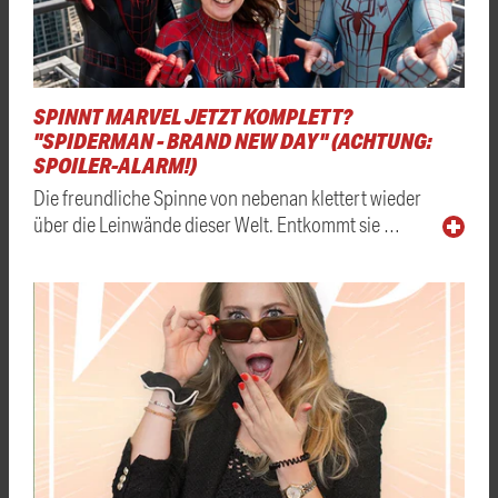
SPINNT MARVEL JETZT KOMPLETT?
"SPIDERMAN - BRAND NEW DAY" (ACHTUNG:
SPOILER-ALARM!)
Die freundliche Spinne von nebenan klettert wieder
über die Leinwände dieser Welt. Entkommt sie …