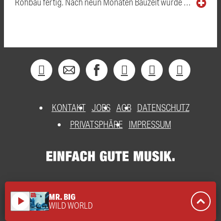
Rohbau fertig. Nach neun Monaten Bauzeit wurde …
KONTAKT
JOBS
AGB
DATENSCHUTZ
PRIVATSPHÄRE
IMPRESSUM
MR. BIG
play_arrow
WILD WORLD