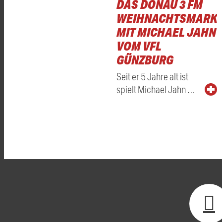
DAS DONAU 3 FM
WEIHNACHTSMARKT
MIT MICHAEL JAHN
VOM VFL
GÜNZBURG
Seit er 5 Jahre alt ist
spielt Michael Jahn …