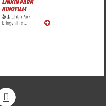
LINKIN PARK
KINOFILM
🎬🎸 Linkin Park
bringen ihre …