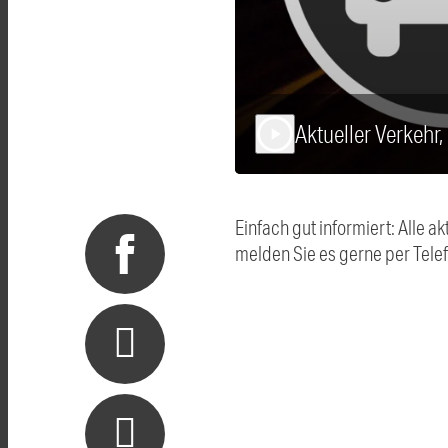
Aktueller Verkehr
play_arrow
Einfach gut informiert: Alle
melden Sie es gerne per Tel