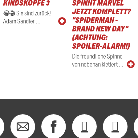
KINDSKÖPFE 3
SPINNT MARVEL
RADIO
JETZT KOMPLETT?
😂🎬 Sie sind zurück!
"SPIDERMAN -
Adam Sandler …
BRAND NEW DAY"
(ACHTUNG:
SPOILER-ALARM!)
Die freundliche Spinne
von nebenan klettert …