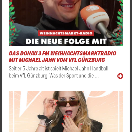
DAS DONAU 3 FM WEIHNACHTSMARKTRADIO
MIT MICHAEL JAHN VOM VFL GÜNZBURG
Seit er 5 Jahre alt ist spielt Michael Jahn Handball
beim VfL Günzburg. Was der Sport und die …