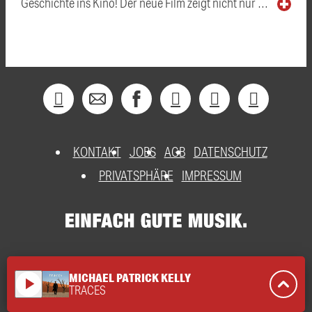
Geschichte ins Kino! Der neue Film zeigt nicht nur …
KONTAKT
JOBS
AGB
DATENSCHUTZ
PRIVATSPHÄRE
IMPRESSUM
MICHAEL PATRICK KELLY
play_arrow
TRACES