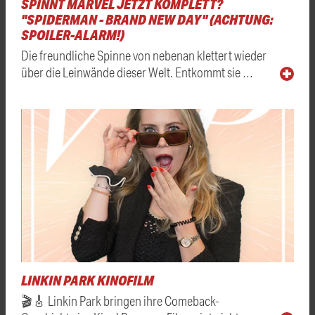
SPINNT MARVEL JETZT KOMPLETT?
"SPIDERMAN - BRAND NEW DAY" (ACHTUNG:
SPOILER-ALARM!)
Die freundliche Spinne von nebenan klettert wieder
über die Leinwände dieser Welt. Entkommt sie …
LINKIN PARK KINOFILM
🎬🎸 Linkin Park bringen ihre Comeback-