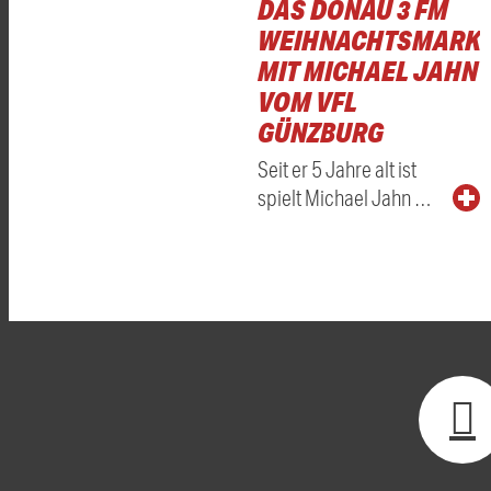
DAS DONAU 3 FM
WEIHNACHTSMARKT
MIT MICHAEL JAHN
VOM VFL
GÜNZBURG
Seit er 5 Jahre alt ist
spielt Michael Jahn …