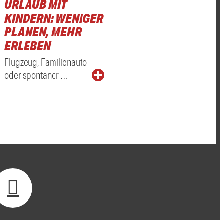
URLAUB MIT
KINDERN: WENIGER
PLANEN, MEHR
ERLEBEN
Flugzeug, Familienauto
oder spontaner …