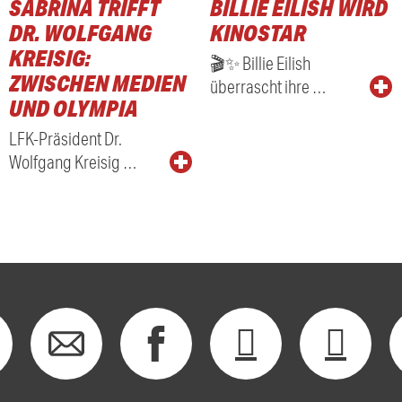
SABRINA TRIFFT
BILLIE EILISH WIRD
RADIO
DR. WOLFGANG
KINOSTAR
KREISIG:
🎬✨ Billie Eilish
ZWISCHEN MEDIEN
überrascht ihre …
UND OLYMPIA
LFK-Präsident Dr.
Wolfgang Kreisig …