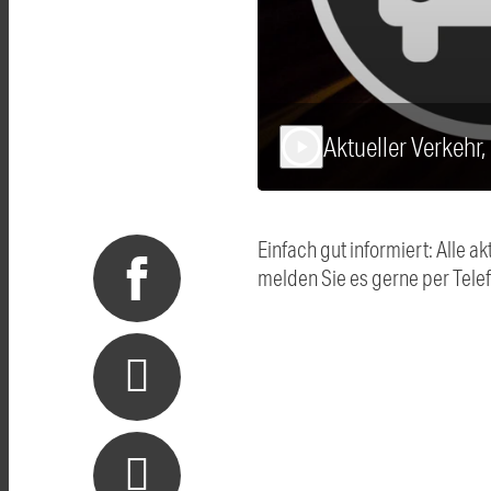
Aktueller Verkehr
play_arrow
Einfach gut informiert: Alle
melden Sie es gerne per Tel