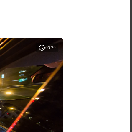
schedule
00:39