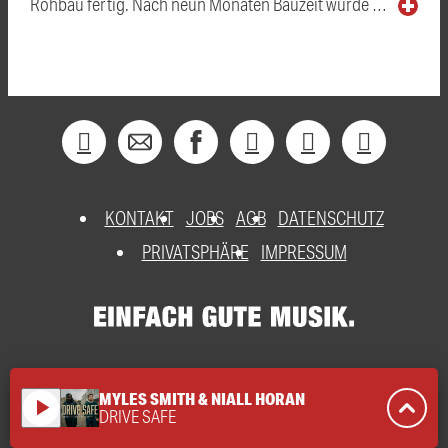
Rohbau fertig. Nach neun Monaten Bauzeit wurde …
KONTAKT
JOBS
AGB
DATENSCHUTZ
PRIVATSPHÄRE
IMPRESSUM
MYLES SMITH & NIALL HORAN
play_arrow
DRIVE SAFE