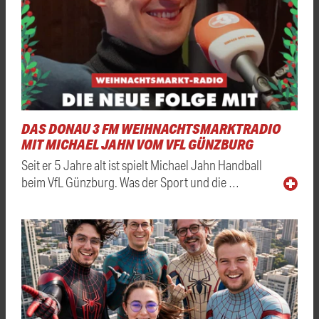
DAS DONAU 3 FM WEIHNACHTSMARKTRADIO
MIT MICHAEL JAHN VOM VFL GÜNZBURG
Seit er 5 Jahre alt ist spielt Michael Jahn Handball
beim VfL Günzburg. Was der Sport und die …