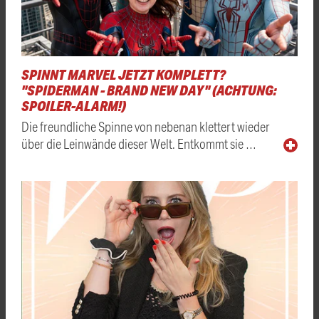
SPINNT MARVEL JETZT KOMPLETT?
"SPIDERMAN - BRAND NEW DAY" (ACHTUNG:
SPOILER-ALARM!)
Die freundliche Spinne von nebenan klettert wieder
über die Leinwände dieser Welt. Entkommt sie …