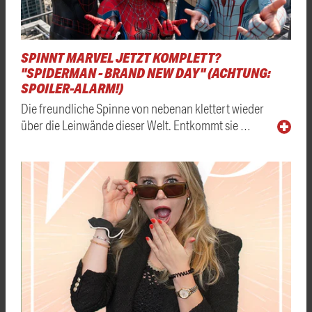
SPINNT MARVEL JETZT KOMPLETT?
"SPIDERMAN - BRAND NEW DAY" (ACHTUNG:
SPOILER-ALARM!)
Die freundliche Spinne von nebenan klettert wieder
über die Leinwände dieser Welt. Entkommt sie …