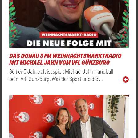
DAS DONAU 3 FM WEIHNACHTSMARKTRADIO
MIT MICHAEL JAHN VOM VFL GÜNZBURG
Seit er 5 Jahre alt ist spielt Michael Jahn Handball
beim VfL Günzburg. Was der Sport und die …