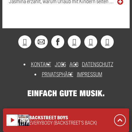
Jasmina erzählt, warum Urlaub mit Kindern selten …
KONTAKT
JOBS
AGB
DATENSCHUTZ
PRIVATSPHÄRE
IMPRESSUM
BACKSTREET BOYS
play_arrow
EVERYBODY (BACKSTREET'S BACK)