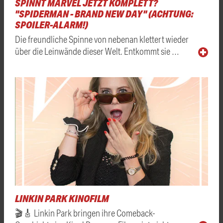
SPINNT MARVEL JETZT KOMPLETT?
"SPIDERMAN - BRAND NEW DAY" (ACHTUNG:
SPOILER-ALARM!)
Die freundliche Spinne von nebenan klettert wieder
über die Leinwände dieser Welt. Entkommt sie …
LINKIN PARK KINOFILM
🎬🎸 Linkin Park bringen ihre Comeback-