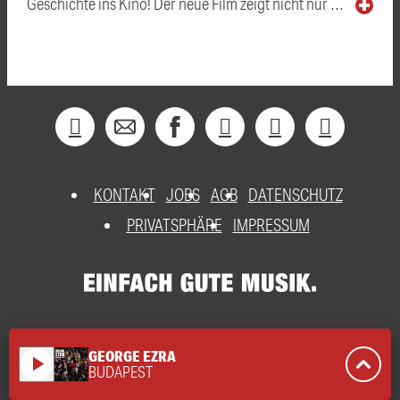
Geschichte ins Kino! Der neue Film zeigt nicht nur …
KONTAKT
JOBS
AGB
DATENSCHUTZ
PRIVATSPHÄRE
IMPRESSUM
GEORGE EZRA
play_arrow
BUDAPEST