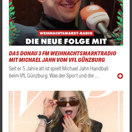
DAS DONAU 3 FM WEIHNACHTSMARKTRADIO
MIT MICHAEL JAHN VOM VFL GÜNZBURG
Seit er 5 Jahre alt ist spielt Michael Jahn Handball
beim VfL Günzburg. Was der Sport und die …