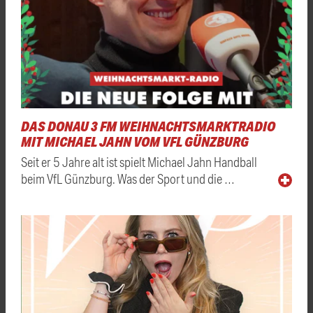
DAS DONAU 3 FM WEIHNACHTSMARKTRADIO
MIT MICHAEL JAHN VOM VFL GÜNZBURG
Seit er 5 Jahre alt ist spielt Michael Jahn Handball
beim VfL Günzburg. Was der Sport und die …