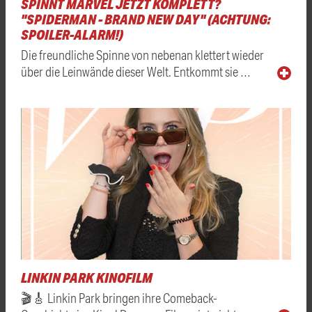
SPINNT MARVEL JETZT KOMPLETT?
"SPIDERMAN - BRAND NEW DAY" (ACHTUNG:
SPOILER-ALARM!)
Die freundliche Spinne von nebenan klettert wieder
über die Leinwände dieser Welt. Entkommt sie …
LINKIN PARK KINOFILM
🎬🎸 Linkin Park bringen ihre Comeback-