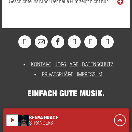
Geschichte ins Kino! Der neue Film zeigt nicht nur …
KONTAKT
JOBS
AGB
DATENSCHUTZ
PRIVATSPHÄRE
IMPRESSUM
KENYA GRACE
play_arrow
STRANGERS