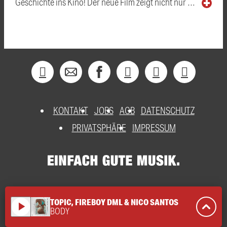
Geschichte ins Kino! Der neue Film zeigt nicht nur …
KONTAKT
JOBS
AGB
DATENSCHUTZ
PRIVATSPHÄRE
IMPRESSUM
TOPIC, FIREBOY DML & NICO SANTOS
play_arrow
BODY