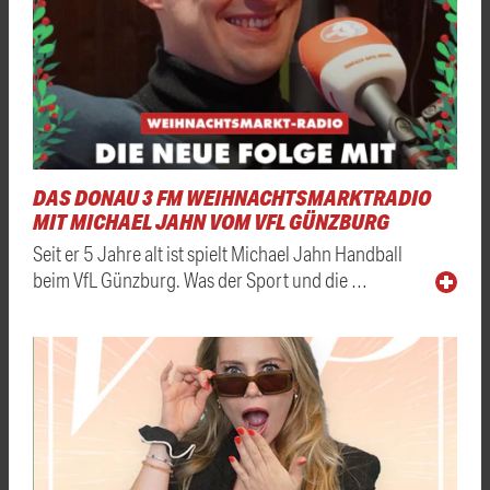
DAS DONAU 3 FM WEIHNACHTSMARKTRADIO
MIT MICHAEL JAHN VOM VFL GÜNZBURG
Seit er 5 Jahre alt ist spielt Michael Jahn Handball
beim VfL Günzburg. Was der Sport und die …