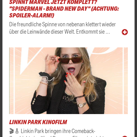
SPINNT MARVEL JETZT KOMPLETT?
"SPIDERMAN - BRAND NEW DAY" (ACHTUNG:
SPOILER-ALARM!)
Die freundliche Spinne von nebenan klettert wieder
über die Leinwände dieser Welt. Entkommt sie …
LINKIN PARK KINOFILM
🎬🎸 Linkin Park bringen ihre Comeback-