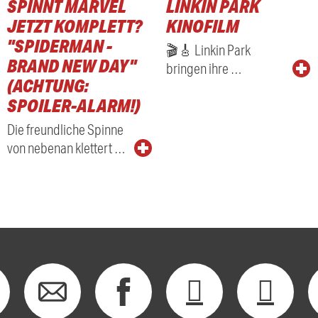
SPINNT MARVEL
LINKIN PARK
JETZT KOMPLETT?
KINOFILM
"SPIDERMAN -
🎬🎸 Linkin Park
BRAND NEW DAY"
bringen ihre …
(ACHTUNG:
SPOILER-ALARM!)
Die freundliche Spinne
von nebenan klettert …