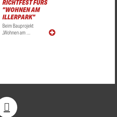
RICHTFEST FÜRS
"WOHNEN AM
ILLERPARK"
Beim Bauprojekt
„Wohnen am …