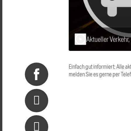
Aktueller Verkehr,
play_arrow
Einfach gut informiert: Alle
melden Sie es gerne per Tel