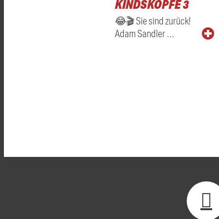
KINDSKÖPFE 3
😂🎬 Sie sind zurück!
Adam Sandler …