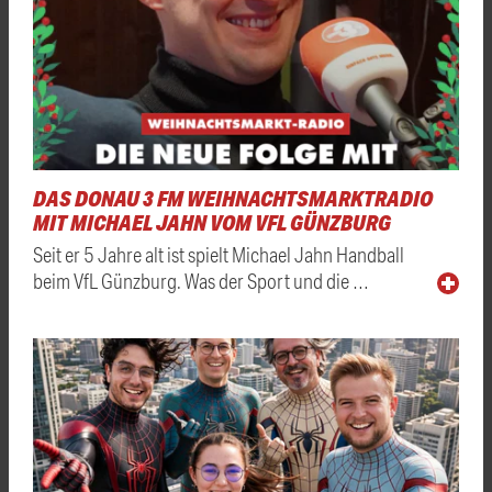
DAS DONAU 3 FM WEIHNACHTSMARKTRADIO
MIT MICHAEL JAHN VOM VFL GÜNZBURG
Seit er 5 Jahre alt ist spielt Michael Jahn Handball
beim VfL Günzburg. Was der Sport und die …