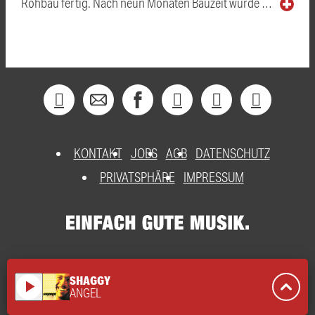
Rohbau fertig. Nach neun Monaten Bauzeit wurde …
KONTAKT
JOBS
AGB
DATENSCHUTZ
PRIVATSPHÄRE
IMPRESSUM
SHAGGY
play_arrow
ANGEL