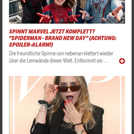
SPINNT MARVEL JETZT KOMPLETT?
"SPIDERMAN - BRAND NEW DAY" (ACHTUNG:
SPOILER-ALARM!)
Die freundliche Spinne von nebenan klettert wieder
über die Leinwände dieser Welt. Entkommt sie …