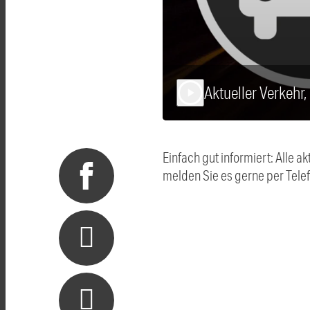
Aktueller Verkehr
play_arrow
Einfach gut informiert: Alle
melden Sie es gerne per Tel