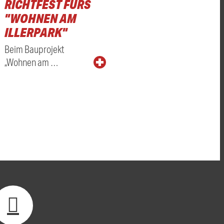
RICHTFEST FÜRS
"WOHNEN AM
ILLERPARK"
Beim Bauprojekt
„Wohnen am …