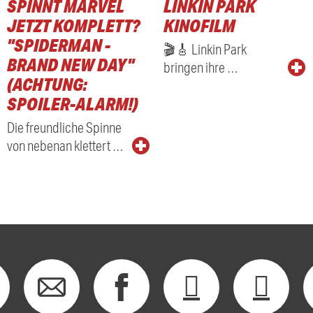
SPINNT MARVEL
LINKIN PARK
RADIO
JETZT KOMPLETT?
KINOFILM
"SPIDERMAN -
🎬🎸 Linkin Park
BRAND NEW DAY"
bringen ihre …
(ACHTUNG:
SPOILER-ALARM!)
Die freundliche Spinne
von nebenan klettert …