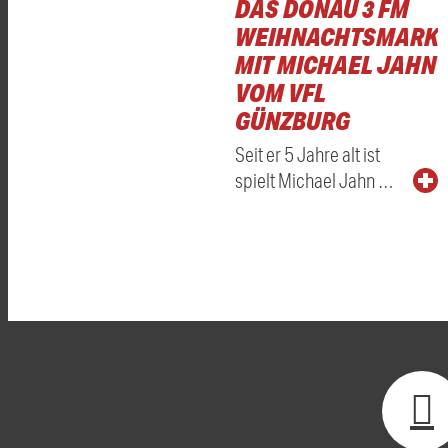
DAS DONAU 3 FM
WEIHNACHTSMARKT
MIT MICHAEL JAHN
VOM VFL
GÜNZBURG
Seit er 5 Jahre alt ist
spielt Michael Jahn …