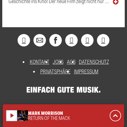
Geschichte ins Kino! Der neue Film zeigt nicht nur …
KONTAKT
JOBS
AGB
DATENSCHUTZ
PRIVATSPHÄRE
IMPRESSUM
MARK MORRISON
play_arrow
RETURN OF THE MACK