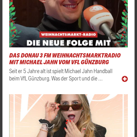
DAS DONAU 3 FM WEIHNACHTSMARKTRADIO
MIT MICHAEL JAHN VOM VFL GÜNZBURG
Seit er 5 Jahre alt ist spielt Michael Jahn Handball
beim VfL Günzburg. Was der Sport und die …