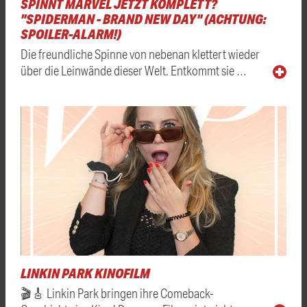
SPINNT MARVEL JETZT KOMPLETT?
"SPIDERMAN - BRAND NEW DAY" (ACHTUNG:
SPOILER-ALARM!)
Die freundliche Spinne von nebenan klettert wieder
über die Leinwände dieser Welt. Entkommt sie …
LINKIN PARK KINOFILM
🎬🎸 Linkin Park bringen ihre Comeback-