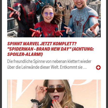
SPINNT MARVEL JETZT KOMPLETT?
"SPIDERMAN - BRAND NEW DAY" (ACHTUNG:
SPOILER-ALARM!)
Die freundliche Spinne von nebenan klettert wieder
über die Leinwände dieser Welt. Entkommt sie …