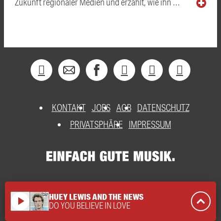
Zukunft regionaler Medien und erzählt, wie ihn …
KONTAKT
JOBS
AGB
DATENSCHUTZ
PRIVATSPHÄRE
IMPRESSUM
HUEY LEWIS AND THE NEWS
play_arrow
DO YOU BELIEVE IN LOVE