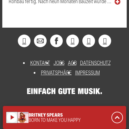
Rohbau fertig. Nach neun Monaten Bauzeit wurde …
KONTAKT
JOBS
AGB
DATENSCHUTZ
PRIVATSPHÄRE
IMPRESSUM
BRITNEY SPEARS
play_arrow
BORN TO MAKE YOU HAPPY