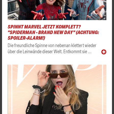
SPINNT MARVEL JETZT KOMPLETT?
"SPIDERMAN - BRAND NEW DAY" (ACHTUNG:
SPOILER-ALARM!)
Die freundliche Spinne von nebenan klettert wieder
über die Leinwände dieser Welt. Entkommt sie …