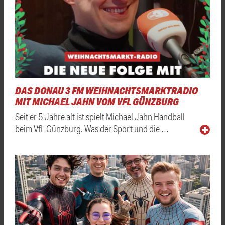
DAS DONAU 3 FM WEIHNACHTSMARKTRADIO
MIT MICHAEL JAHN VOM VFL GÜNZBURG
Seit er 5 Jahre alt ist spielt Michael Jahn Handball
beim VfL Günzburg. Was der Sport und die …