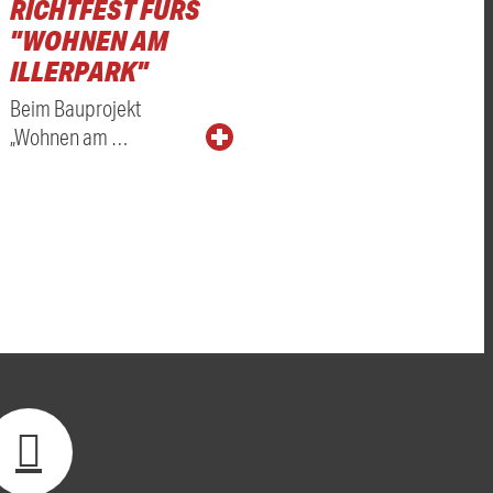
RICHTFEST FÜRS
"WOHNEN AM
ILLERPARK"
Beim Bauprojekt
„Wohnen am …