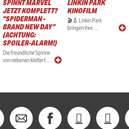
SPINNT MARVEL
LINKIN PARK
JETZT KOMPLETT?
KINOFILM
"SPIDERMAN -
🎬🎸 Linkin Park
BRAND NEW DAY"
bringen ihre …
(ACHTUNG:
SPOILER-ALARM!)
Die freundliche Spinne
von nebenan klettert …