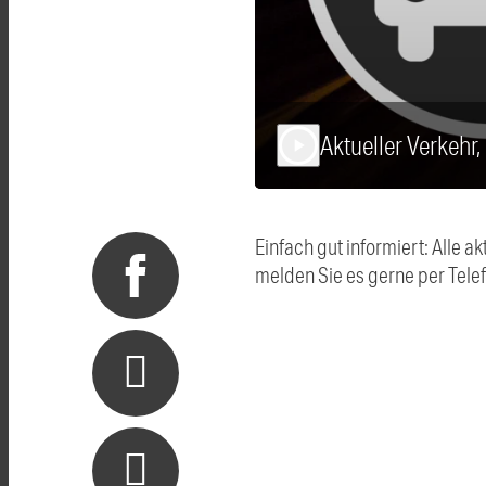
Aktueller Verkehr,
play_arrow
Einfach gut informiert: Alle
melden Sie es gerne per Tel