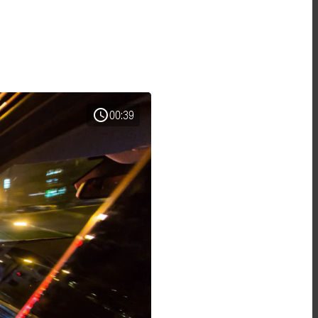
schedule
00:39