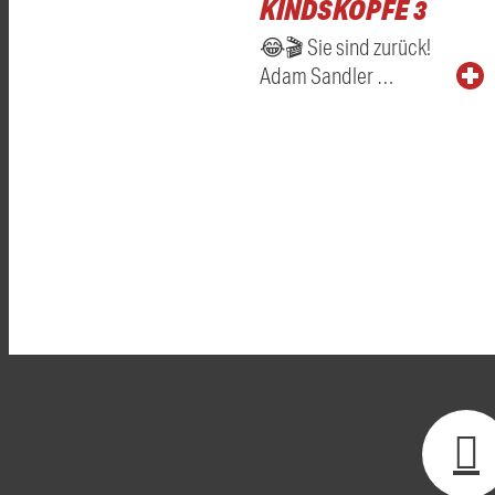
KINDSKÖPFE 3
😂🎬 Sie sind zurück!
Adam Sandler …