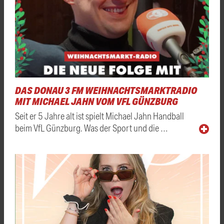
DAS DONAU 3 FM WEIHNACHTSMARKTRADIO
MIT MICHAEL JAHN VOM VFL GÜNZBURG
Seit er 5 Jahre alt ist spielt Michael Jahn Handball
beim VfL Günzburg. Was der Sport und die …