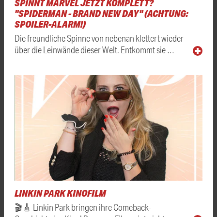
SPINNT MARVEL JETZT KOMPLETT?
"SPIDERMAN - BRAND NEW DAY" (ACHTUNG:
SPOILER-ALARM!)
Die freundliche Spinne von nebenan klettert wieder
über die Leinwände dieser Welt. Entkommt sie …
LINKIN PARK KINOFILM
🎬🎸 Linkin Park bringen ihre Comeback-