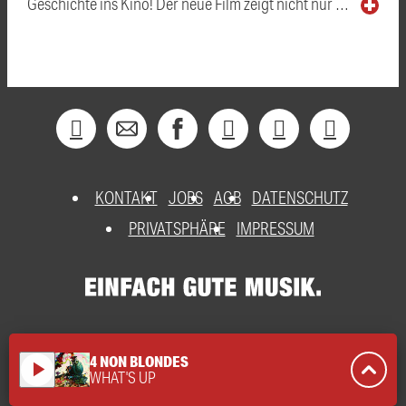
Geschichte ins Kino! Der neue Film zeigt nicht nur …
KONTAKT
JOBS
AGB
DATENSCHUTZ
PRIVATSPHÄRE
IMPRESSUM
4 NON BLONDES
play_arrow
WHAT'S UP