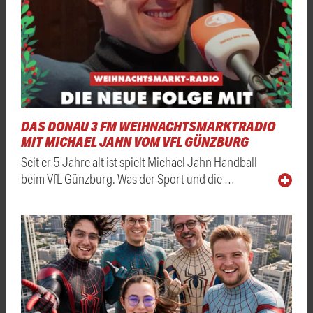
DAS DONAU 3 FM WEIHNACHTSMARKTRADIO
MIT MICHAEL JAHN VOM VFL GÜNZBURG
Seit er 5 Jahre alt ist spielt Michael Jahn Handball
beim VfL Günzburg. Was der Sport und die …