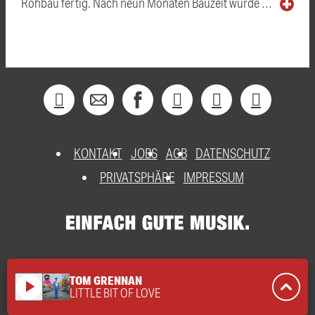
Rohbau fertig. Nach neun Monaten Bauzeit wurde …
KONTAKT
JOBS
AGB
DATENSCHUTZ
PRIVATSPHÄRE
IMPRESSUM
TOM GRENNAN
play_arrow
LITTLE BIT OF LOVE