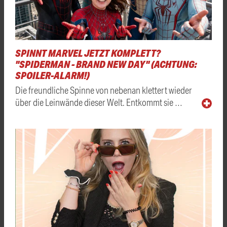
SPINNT MARVEL JETZT KOMPLETT?
"SPIDERMAN - BRAND NEW DAY" (ACHTUNG:
SPOILER-ALARM!)
Die freundliche Spinne von nebenan klettert wieder
über die Leinwände dieser Welt. Entkommt sie …